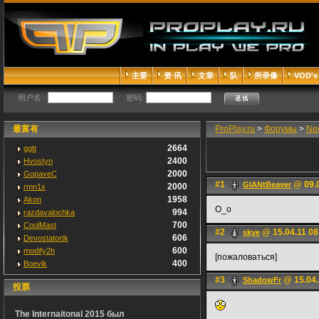
主要
资 讯
文章
队
所录像
VOD's
用户名 :
密码:
最富有
ProPlay.ru
>
Форумы
>
Ne
2664
ggtt
2400
Hvostyn
2000
GopaveC
#1
@ 09.0
GIANtBeaver
2000
rmn1x
1958
Akon
O_o
994
razdavalochka
700
CoolMast
#2
@ 15.04.11 08
skye
606
Devostatortk
600
modify2h
[пожаловаться]
400
Boevik
#3
@ 15.04.
ShadowFr
投票
The Internaitonal 2015 был