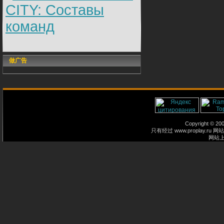
CITY: Составы
команд
做广告
Copyright © 2
只有经过 www.proplay
网站