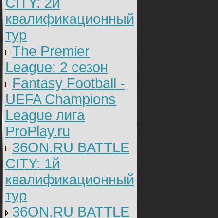
CITY: 2й
квалификационный
тур
The Premier
League: 2 cезон
Fantasy Football -
UEFA Champions
League лига
ProPlay.ru
36ON.RU BATTLE
CITY: 1й
квалификационный
тур
36ON.RU BATTLE