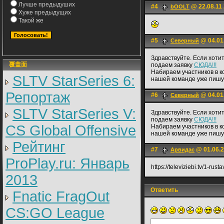
Лучше предыдуших
#4
@ 22.08.11 
bOOLT
Хуже предыдущих
Такой же
#5
@ 04.01
Северный
Здравствуйте. Если хоти
覆盖面
подаем заявку
СЮДА!!!
Набираем участников в ко
SLTV StarSeries 6:
нашей команде уже пишу
Репортаж
#6
@ 04.01
Северный
SLTV StarSeries V:
Здравствуйте. Если хоти
подаем заявку
СЮДА!!!
CS Global Offensive
Набираем участников в ко
нашей команде уже пишу
Рейтинг
#7
@ 01.06.2
Арвидас
ProPlay.ru: Январь
https://televiziebi.tv/1-rusta
2013
Ответить
Fnatic FragOut
CS:GO League