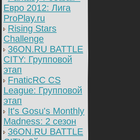
Евро 2012: Лига
ProPlay.ru
Rising Stars
Challenge
36ON.RU BATTLE
CITY: Групповой
этап
FnaticRC CS
League: Групповой
этап
It's Gosu's Monthly
Madness: 2 сезон
36ON.RU BATTLE