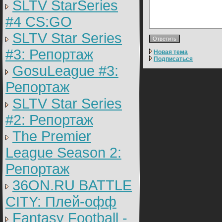
SLTV StarSeries
#4 CS:GO
SLTV Star Series
#3: Репортаж
Новая тема
Подписаться
GosuLeague #3:
Репортаж
SLTV Star Series
#2: Репортаж
The Premier
League Season 2:
Репортаж
36ON.RU BATTLE
CITY: Плей-офф
Fantasy Football -