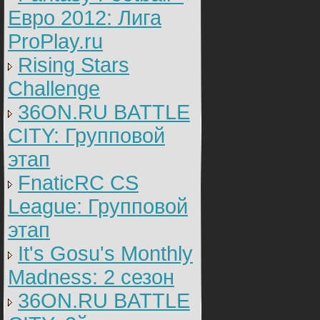
Евро 2012: Лига
ProPlay.ru
Rising Stars
Challenge
36ON.RU BATTLE
CITY: Групповой
этап
FnaticRC CS
League: Групповой
этап
It's Gosu's Monthly
Madness: 2 сезон
36ON.RU BATTLE