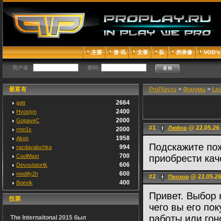
主要
资 讯
文章
队
所录像
VOD's
用户名 :
密码:
最富有
ProPlay.ru
>
Форумы
>
Le
2664
ggtt
2400
Hvostyn
2000
GopaveC
#1
@ 22.05.26
Любор
2000
rmn1x
1958
Akon
Подскажите пож
994
razdavalochka
700
CoolMast
приобрести ка
606
Devostatortk
600
modify2h
#2
@ 22.05.26
Прохор
400
Boevik
Привет. Выбор 
投票
чего вы его по
работы или гон
The Internaitonal 2015 был