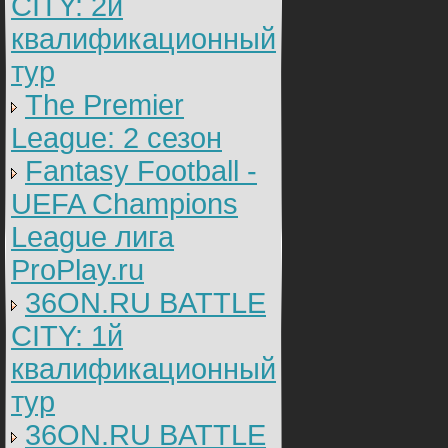
CITY: 2й
квалификационный
тур
The Premier
League: 2 cезон
Fantasy Football -
UEFA Champions
League лига
ProPlay.ru
36ON.RU BATTLE
CITY: 1й
квалификационный
тур
36ON.RU BATTLE