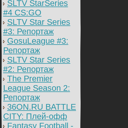
SLTV StarSeries
#4 CS:GO
SLTV Star Series
#3: Репортаж
GosuLeague #3:
Репортаж
SLTV Star Series
#2: Репортаж
The Premier
League Season 2:
Репортаж
36ON.RU BATTLE
CITY: Плей-офф
Fantasy Football -