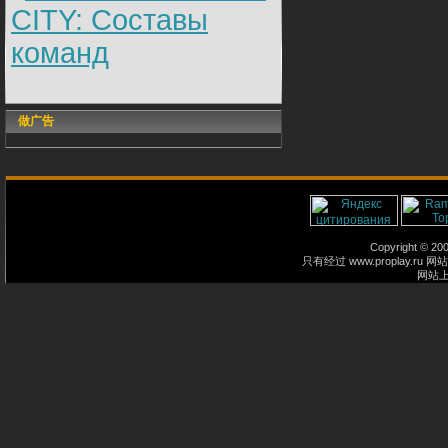
CITY: Составы
команд
做广告
Copyright © 2
只有经过 www.proplay
网站