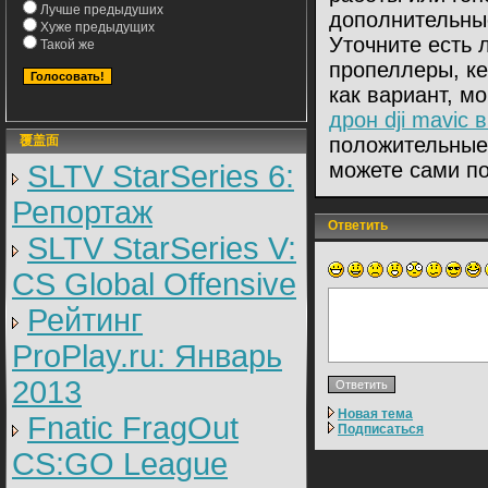
Лучше предыдуших
дополнительны
Хуже предыдущих
Уточните есть 
Такой же
пропеллеры, ке
как вариант, мо
дрон dji mavic 
覆盖面
положительные
можете сами по
SLTV StarSeries 6:
Репортаж
Ответить
SLTV StarSeries V:
CS Global Offensive
Рейтинг
ProPlay.ru: Январь
2013
Новая тема
Fnatic FragOut
Подписаться
CS:GO League