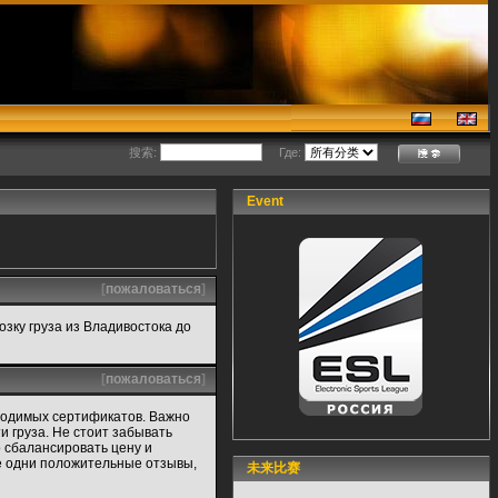
搜索:
Где:
Event
[
пожаловаться
]
озку груза из Владивостока до
[
пожаловаться
]
бходимых сертификатов. Важно
и груза. Не стоит забывать
о сбалансировать цену и
е одни положительные отзывы,
未来比赛