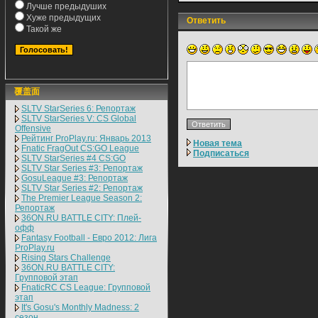
Лучше предыдуших
Хуже предыдущих
Ответить
Такой же
覆盖面
SLTV StarSeries 6: Репортаж
SLTV StarSeries V: CS Global
Offensive
Рейтинг ProPlay.ru: Январь 2013
Новая тема
Fnatic FragOut CS:GO League
Подписаться
SLTV StarSeries #4 CS:GO
SLTV Star Series #3: Репортаж
GosuLeague #3: Репортаж
SLTV Star Series #2: Репортаж
The Premier League Season 2:
Репортаж
36ON.RU BATTLE CITY: Плей-
офф
Fantasy Football - Евро 2012: Лига
ProPlay.ru
Rising Stars Challenge
36ON.RU BATTLE CITY:
Групповой этап
FnaticRC CS League: Групповой
этап
It's Gosu's Monthly Madness: 2
сезон