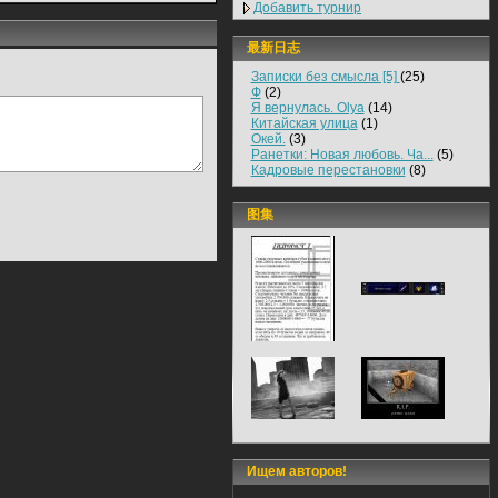
Добавить турнир
最新日志
Записки без смысла [5]
(25)
Ф
(2)
Я вернулась. Olya
(14)
Китайская улица
(1)
Окей.
(3)
Ранетки: Новая любовь. Ча...
(5)
Кадровые перестановки
(8)
图集
Ищем авторов!