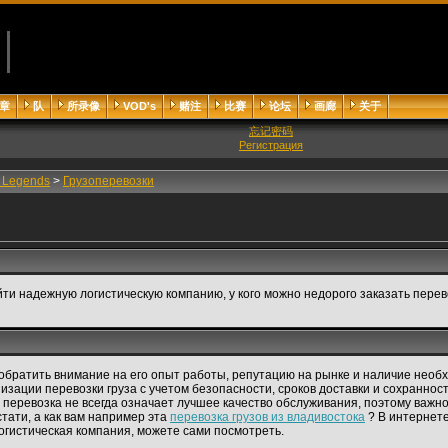
章
队
所录像
VOD's
赌注
比赛
论坛
画廊
关于
忘记密码
Регистрация
f Legends
>
Грузоперевозки
найти надежную логистическую компанию, у кого можно недорого заказать перев
обратить внимание на его опыт работы, репутацию на рынке и наличие нео
зации перевозки груза с учетом безопасности, сроков доставки и сохранност
я перевозка не всегда означает лучшее качество обслуживания, поэтому важн
стати, а как вам например эта
перевозка грузов из владивостока
? В интернет
гистическая компания, можете сами посмотреть.