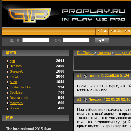
主要
资 讯
文
用户名 :
密码:
最富有
ProPlay.ru
>
Форумы
>
League o
2664
ggtt
2400
Hvostyn
2000
GopaveC
#1
@ 22.05.26 01:24
Любор
2000
rmn1x
1958
Akon
Всем привет. Кто в курсе, как 
994
razdavalochka
Москвы? Спасибо.
700
CoolMast
606
Devostatortk
#2
@ 22.05.26 02:36
Прохор
600
modify2h
400
Boevik
При выборе перевозчика стоит 
помнить о необходимости органи
投票
также о том, что самая дешева
качество предлагаемых услуг. К
вроде надежная транспортно-ло
The Internaitonal 2015 был